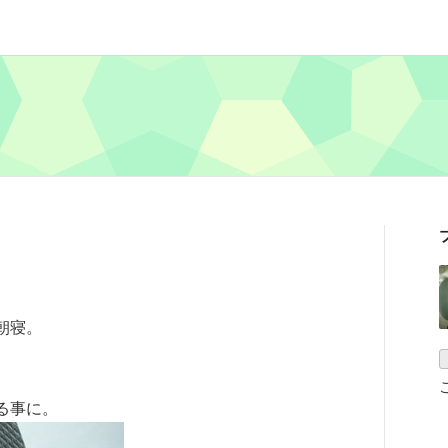
朝寝。
る事に。